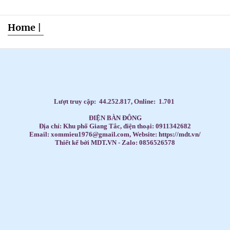
Home
|
Dạy Tiếng Anh ở nhà cho trẻ, Tiếng Anh 1 kèm 1 cho bé, Tiếng Anh tốt nhất cho trẻ,
HỌC TIẾNG ANH THEO SÁCH GIÁO KHOA,
Học Tiếng Anh theo lớp,
Học Tiếng Anh theo chương trình IELTS,
LUYỆN THI ĐẠI HỌC MÔN TIẾNG ANH,
Đăng ký học Tiếng Anh Cho Người Đi Làm,
Dạy kèm môn Toán ở nhà cho trẻ,
Lượt truy cập:
44.252.817
, Online:
1.701
ĐIỆN BÀN ĐÔNG
Địa chỉ: Khu phố Giang Tắc, điện thoại: 0911342682
Email: xommieu1976@gmail.com, Website: https://mdt.vn/
Thiết kế bởi MDT
.
VN - Zalo: 0856526578