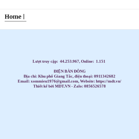
Home
|
Dạy Tiếng Anh ở nhà cho trẻ, Tiếng Anh 1 kèm 1 cho bé, Tiếng Anh tốt nhất cho trẻ,
HỌC TIẾNG ANH THEO SÁCH GIÁO KHOA,
Học Tiếng Anh theo lớp,
Học Tiếng Anh theo chương trình IELTS,
LUYỆN THI ĐẠI HỌC MÔN TIẾNG ANH,
Đăng ký học Tiếng Anh Cho Người Đi Làm,
Dạy kèm môn Toán ở nhà cho trẻ,
Lượt truy cập:
44.253.967
, Online:
1.151
ĐIỆN BÀN ĐÔNG
Địa chỉ: Khu phố Giang Tắc, điện thoại: 0911342682
Email: xommieu1976@gmail.com, Website: https://mdt.vn/
Thiết kế bởi MDT
.
VN - Zalo: 0856526578