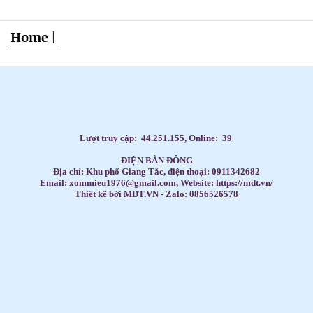
Home
|
Dạy Tiếng Anh ở nhà cho trẻ, Tiếng Anh 1 kèm 1 cho bé, Tiếng Anh tốt nhất cho trẻ,
HỌC TIẾNG ANH THEO SÁCH GIÁO KHOA,
Học Tiếng Anh theo lớp,
Học Tiếng Anh theo chương trình IELTS,
LUYỆN THI ĐẠI HỌC MÔN TIẾNG ANH,
Đăng ký học Tiếng Anh Cho Người Đi Làm,
Dạy kèm môn Toán ở nhà cho trẻ,
Lượt truy cập:
44.251.155
, Online:
39
ĐIỆN BÀN ĐÔNG
Địa chỉ: Khu phố Giang Tắc, điện thoại: 0911342682
Email: xommieu1976@gmail.com, Website: https://mdt.vn/
Thiết kế bởi MDT
.
VN - Zalo: 0856526578