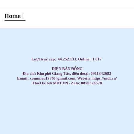
Home
|
Dạy Tiếng Anh ở nhà cho trẻ, Tiếng Anh 1 kèm 1 cho bé, Tiếng Anh tốt nhất cho trẻ,
HỌC TIẾNG ANH THEO SÁCH GIÁO KHOA,
Học Tiếng Anh theo lớp,
Học Tiếng Anh theo chương trình IELTS,
LUYỆN THI ĐẠI HỌC MÔN TIẾNG ANH,
Đăng ký học Tiếng Anh Cho Người Đi Làm,
Dạy kèm môn Toán ở nhà cho trẻ,
Lượt truy cập:
44.252.133
, Online:
1.017
ĐIỆN BÀN ĐÔNG
Địa chỉ: Khu phố Giang Tắc, điện thoại: 0911342682
Email: xommieu1976@gmail.com, Website: https://mdt.vn/
Thiết kế bởi MDT
.
VN - Zalo: 0856526578