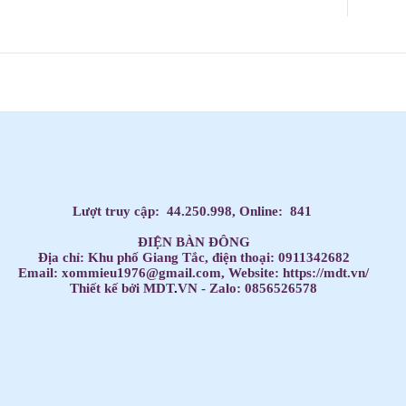
Dạy Tiếng Anh ở nhà cho trẻ, Tiếng Anh 1 kèm 1 cho bé, Tiếng Anh tốt nhất cho trẻ,
HỌC TIẾNG ANH THEO SÁCH GIÁO KHOA,
Học Tiếng Anh theo lớp,
Học Tiếng Anh theo chương trình IELTS,
LUYỆN THI ĐẠI HỌC MÔN TIẾNG ANH,
Đăng ký học Tiếng Anh Cho Người Đi Làm,
Dạy kèm môn Toán ở nhà cho trẻ,
Lượt truy cập:
44.250.998
, Online:
841
ĐIỆN BÀN ĐÔNG
Địa chỉ: Khu phố Giang Tắc, điện thoại: 0911342682
Email: xommieu1976@gmail.com, Website: https://mdt.vn/
Thiết kế bởi MDT
.
VN - Zalo: 0856526578