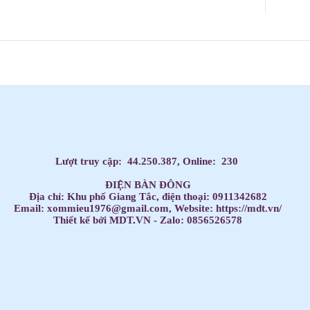
Dạy Tiếng Anh ở nhà cho trẻ, Tiếng Anh 1 kèm 1 cho bé, Tiếng Anh tốt nhất cho trẻ,
HỌC TIẾNG ANH THEO SÁCH GIÁO KHOA,
Học Tiếng Anh theo lớp,
Học Tiếng Anh theo chương trình IELTS,
LUYỆN THI ĐẠI HỌC MÔN TIẾNG ANH,
Đăng ký học Tiếng Anh Cho Người Đi Làm,
Dạy kèm môn Toán ở nhà cho trẻ,
Lượt truy cập:
44.250.387
, Online:
230
ĐIỆN BÀN ĐÔNG
Địa chỉ: Khu phố Giang Tắc, điện thoại: 0911342682
Email: xommieu1976@gmail.com, Website: https://mdt.vn/
Thiết kế bởi MDT
.
VN - Zalo: 0856526578