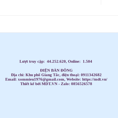
Dạy Tiếng Anh ở nhà cho trẻ, Tiếng Anh 1 kèm 1 cho bé, Tiếng Anh tốt nhất cho trẻ,
HỌC TIẾNG ANH THEO SÁCH GIÁO KHOA,
Học Tiếng Anh theo lớp,
Học Tiếng Anh theo chương trình IELTS,
LUYỆN THI ĐẠI HỌC MÔN TIẾNG ANH,
Đăng ký học Tiếng Anh Cho Người Đi Làm,
Dạy kèm môn Toán ở nhà cho trẻ,
Lượt truy cập:
44.252.620
, Online:
1.504
ĐIỆN BÀN ĐÔNG
Địa chỉ: Khu phố Giang Tắc, điện thoại: 0911342682
Email: xommieu1976@gmail.com, Website: https://mdt.vn/
Thiết kế bởi MDT
.
VN - Zalo: 0856526578