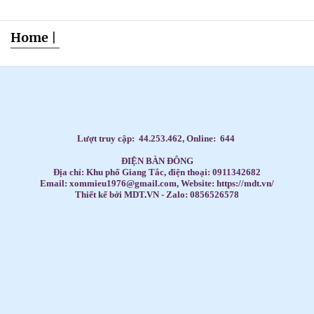
Home
|
Dạy Tiếng Anh ở nhà cho trẻ, Tiếng Anh 1 kèm 1 cho bé, Tiếng Anh tốt nhất cho trẻ,
HỌC TIẾNG ANH THEO SÁCH GIÁO KHOA,
Học Tiếng Anh theo lớp,
Học Tiếng Anh theo chương trình IELTS,
LUYỆN THI ĐẠI HỌC MÔN TIẾNG ANH,
Đăng ký học Tiếng Anh Cho Người Đi Làm,
Dạy kèm môn Toán ở nhà cho trẻ,
Lượt truy cập:
44.253.462
, Online:
644
ĐIỆN BÀN ĐÔNG
Địa chỉ: Khu phố Giang Tắc, điện thoại: 0911342682
Email: xommieu1976@gmail.com, Website: https://mdt.vn/
Thiết kế bởi MDT
.
VN - Zalo: 0856526578