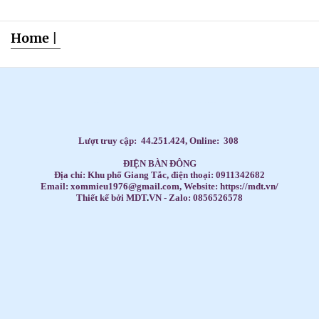
Home
|
Dạy Tiếng Anh ở nhà cho trẻ, Tiếng Anh 1 kèm 1 cho bé, Tiếng Anh tốt nhất cho trẻ,
HỌC TIẾNG ANH THEO SÁCH GIÁO KHOA,
Học Tiếng Anh theo lớp,
Học Tiếng Anh theo chương trình IELTS,
LUYỆN THI ĐẠI HỌC MÔN TIẾNG ANH,
Đăng ký học Tiếng Anh Cho Người Đi Làm,
Dạy kèm môn Toán ở nhà cho trẻ,
Lượt truy cập:
44.251.424
, Online:
308
ĐIỆN BÀN ĐÔNG
Địa chỉ: Khu phố Giang Tắc, điện thoại: 0911342682
Email: xommieu1976@gmail.com, Website: https://mdt.vn/
Thiết kế bởi MDT
.
VN - Zalo: 0856526578