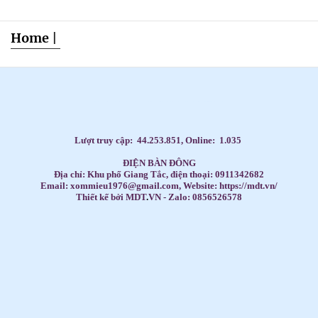
Home
|
Dạy Tiếng Anh ở nhà cho trẻ, Tiếng Anh 1 kèm 1 cho bé, Tiếng Anh tốt nhất cho trẻ,
HỌC TIẾNG ANH THEO SÁCH GIÁO KHOA,
Học Tiếng Anh theo lớp,
Học Tiếng Anh theo chương trình IELTS,
LUYỆN THI ĐẠI HỌC MÔN TIẾNG ANH,
Đăng ký học Tiếng Anh Cho Người Đi Làm,
Dạy kèm môn Toán ở nhà cho trẻ,
Lượt truy cập:
44.253.851
, Online:
1.035
ĐIỆN BÀN ĐÔNG
Địa chỉ: Khu phố Giang Tắc, điện thoại: 0911342682
Email: xommieu1976@gmail.com, Website: https://mdt.vn/
Thiết kế bởi MDT
.
VN - Zalo: 0856526578