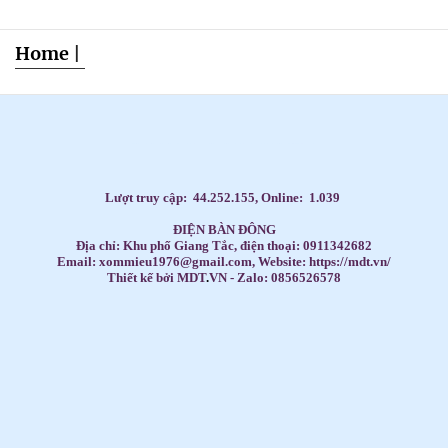
Home
|
Dạy Tiếng Anh ở nhà cho trẻ, Tiếng Anh 1 kèm 1 cho bé, Tiếng Anh tốt nhất cho trẻ,
HỌC TIẾNG ANH THEO SÁCH GIÁO KHOA,
Học Tiếng Anh theo lớp,
Học Tiếng Anh theo chương trình IELTS,
LUYỆN THI ĐẠI HỌC MÔN TIẾNG ANH,
Đăng ký học Tiếng Anh Cho Người Đi Làm,
Dạy kèm môn Toán ở nhà cho trẻ,
Lượt truy cập:
44.252.155
, Online:
1.039
ĐIỆN BÀN ĐÔNG
Địa chỉ: Khu phố Giang Tắc, điện thoại: 0911342682
Email: xommieu1976@gmail.com, Website: https://mdt.vn/
Thiết kế bởi MDT
.
VN - Zalo: 0856526578