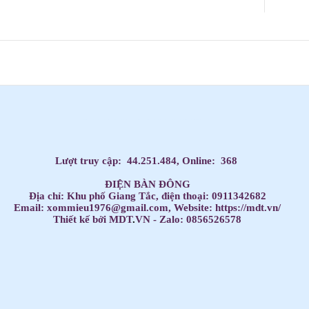
Dạy Tiếng Anh ở nhà cho trẻ, Tiếng Anh 1 kèm 1 cho bé, Tiếng Anh tốt nhất cho trẻ,
HỌC TIẾNG ANH THEO SÁCH GIÁO KHOA,
Học Tiếng Anh theo lớp,
Học Tiếng Anh theo chương trình IELTS,
LUYỆN THI ĐẠI HỌC MÔN TIẾNG ANH,
Đăng ký học Tiếng Anh Cho Người Đi Làm,
Dạy kèm môn Toán ở nhà cho trẻ,
Lượt truy cập:
44.251.484
, Online:
368
ĐIỆN BÀN ĐÔNG
Địa chỉ: Khu phố Giang Tắc, điện thoại: 0911342682
Email: xommieu1976@gmail.com, Website: https://mdt.vn/
Thiết kế bởi MDT
.
VN - Zalo: 0856526578