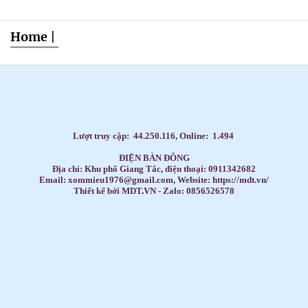
Home
|
Dạy Tiếng Anh ở nhà cho trẻ, Tiếng Anh 1 kèm 1 cho bé, Tiếng Anh tốt nhất cho trẻ,
HỌC TIẾNG ANH THEO SÁCH GIÁO KHOA,
Học Tiếng Anh theo lớp,
Học Tiếng Anh theo chương trình IELTS,
LUYỆN THI ĐẠI HỌC MÔN TIẾNG ANH,
Đăng ký học Tiếng Anh Cho Người Đi Làm,
Dạy kèm môn Toán ở nhà cho trẻ,
Lượt truy cập:
44.250.116
, Online:
1.494
ĐIỆN BÀN ĐÔNG
Địa chỉ: Khu phố Giang Tắc, điện thoại: 0911342682
Email: xommieu1976@gmail.com, Website: https://mdt.vn/
Thiết kế bởi MDT
.
VN - Zalo: 0856526578