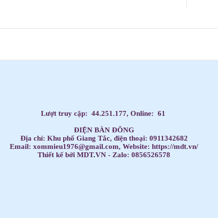
Dạy Tiếng Anh ở nhà cho trẻ, Tiếng Anh 1 kèm 1 cho bé, Tiếng Anh tốt nhất cho trẻ,
HỌC TIẾNG ANH THEO SÁCH GIÁO KHOA,
Học Tiếng Anh theo lớp,
Học Tiếng Anh theo chương trình IELTS,
LUYỆN THI ĐẠI HỌC MÔN TIẾNG ANH,
Đăng ký học Tiếng Anh Cho Người Đi Làm,
Dạy kèm môn Toán ở nhà cho trẻ,
Lượt truy cập:
44.251.177
, Online:
61
ĐIỆN BÀN ĐÔNG
Địa chỉ: Khu phố Giang Tắc, điện thoại: 0911342682
Email: xommieu1976@gmail.com, Website: https://mdt.vn/
Thiết kế bởi MDT
.
VN - Zalo: 0856526578